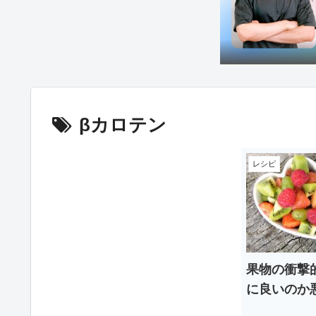
βカロテン
レシピ
果物の衝撃
に良いのか