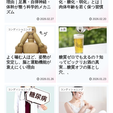
理由｜足裏・自律神経・
化・糖化・弱化」とは｜
体幹が整う科学的メカニ
肉体年齢を若く保つ習慣
ズム
2026.02.27
2026.02.20
コンディショニング
お酒
よく噛む人ほど、姿勢が
糖質ゼロでも太るの？知
安定し、脳と運動機能が
ってビックリお酒の真
衰えにくい理由
実…糖質オフの落とし
穴、、
2026.01.26
2026.01.23
コンディショニング
コンディショニング