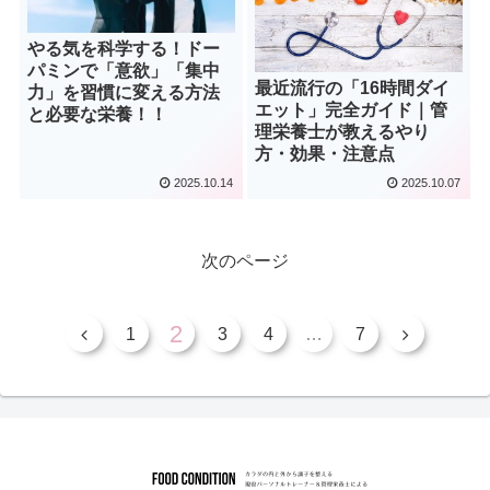
やる気を科学する！ドー
パミンで「意欲」「集中
最近流行の「16時間ダイ
力」を習慣に変える方法
エット」完全ガイド｜管
と必要な栄養！！
理栄養士が教えるやり
方・効果・注意点
2025.10.14
2025.10.07
次のページ
2
1
3
4
…
7