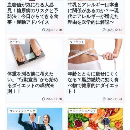
血糖値が気になる人必
牛乳とアレルギーは本当
見！糖尿病のリスクと予
に関係があるのか？〜現
防法｜今日からできる食
代にアレルギーが増えた
事・運動アドバイス
理由を医学的に解説〜
2025.12.18
2025.12.13
ダイエット
ダイエット
体重を測る前に考えた
年齢とともに痩せにくく
い。“行動宣言”から始め
なる？脂肪燃焼に効く食
るダイエットの成功法
べ物で健康的にダイエッ
則！！
ト！
2025.11.28
2025.11.24
コンディショニング
コンディショニング