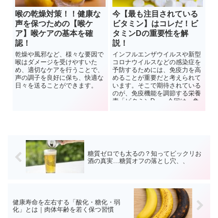
喉の乾燥対策！！健康な
今【最も注目されている
声を保つための【喉ケ
ビタミン】はコレだ！ビ
ア】喉ケアの基本を確
タミンDの重要性を解
認！
説！
乾燥や風邪など、様々な要因で
インフルエンザウイルスや新型
喉はダメージを受けやすいた
コロナウイルスなどの感染症を
め、適切なケアを行うことで、
予防するためには、免疫力を高
声の調子を良好に保ち、快適な
めることが重要だと考えられて
日々を送ることができます。
います。そこで期待されている
のが、免疫機能を調節する栄養
素「ビタミンD」。今回は、免
疫機能にかかわる「ビタミン
D」の働きや効果的な摂取方法
をお伝えします。
糖質ゼロでも太るの？知ってビックリお
酒の真実…糖質オフの落とし穴、、
健康寿命を左右する「酸化・糖化・弱
化」とは｜肉体年齢を若く保つ習慣