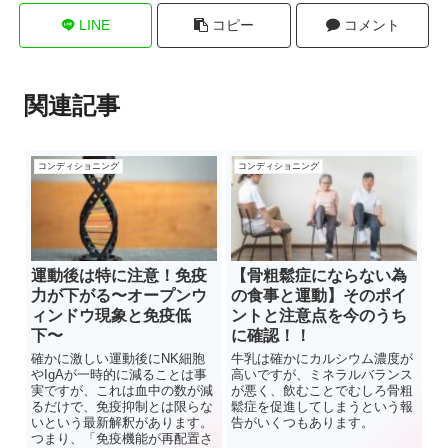
LINE
コピー
コメント
関連記事
コンディショニング
コンディショニング
運動後は特に注意！免疫
【骨粗鬆症にならない為
力が下がる〜オープンウ
の食事と運動】そのポイ
ィンドウ現象と免疫低
ントと注意点を今のうち
下〜
に確認！！
確かに激しい運動後にNK細胞
牛乳は確かにカルシウム濃度が
やIgAが一時的に減ることは事
高いですが、ミネラルバランス
実ですが、これは血中の数が減
が悪く、飲むことでむしろ骨粗
るだけで、免疫抑制とは限らな
鬆症を促進してしまうという報
いという最新解釈があります。
告がいくつもあります。
つまり、「免疫機能が再配置さ