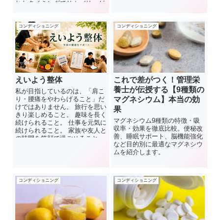
れたタイミングでリカバリーが
遅れる」ことが原因ととらえる
のが、最新の科学的コンセンサ
スのようです。ただし、体の防
コンディショニング
コンディショニング
御網（粘膜＋免疫細胞）の回復
が遅れると、感染リスクが高ま
る可能性もあります。そのた
め、運動後の栄養と休養を重視
するセルフケアが、免疫力維持
のカギとなります。 「筋トレ後
えいよう整体
これで差がつく！管理栄
＝免疫が強くなる」と思われが
養士が伝授する【9種類の
ちですが、強度が高ければ一時
私が目指しているのは、「肩こ
的に“免疫の窓”が開くオープン
り・腰痛をやわらげること」だ
マグネシウム】本当の効
ウィンドウ現象があることを知
けではありません。 旅行を思い
果
っておきましょう。
きり楽しめること。 趣味を長く
マグネシウム9種類の特徴・吸
続けられること。 仕事を元気に
収率・効果を徹底比較。便秘改
続けられること。 家族や友人と
善、睡眠サポート、脳機能強化
の時間を笑顔で過ごせること。
など目的別に最適なマグネシウ
そのための土台となる身体をつ
ムを紹介します。
くることです。 健康は、何かを
我慢するためのものではありま
せん。 人生を楽しむためのもの
だと私は考えています。 だから
コンディショニング
コンディショニング
こそ、一時的に楽になるだけで
はなく、10年後、20年後も元気
でいられる身体づくりを、一緒
に考えていきたいと思っていま
す。